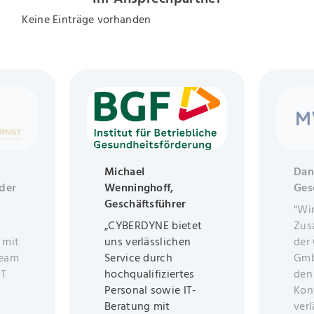
Keine Einträge vorhanden
Michael
Dan
der
Wenninghoff,
Ges
Geschäftsführer
"Wi
„CYBERDYNE bietet
Zus
 mit
uns verlässlichen
der
Team
Service durch
Gmb
IT
hochqualifiziertes
den
Personal sowie IT-
Kon
Beratung mit
verl