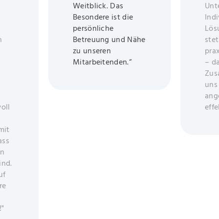
Weitblick. Das
Unt
Besondere ist die
Indi
persönliche
Lös
h
Betreuung und Nähe
stet
zu unseren
pra
Mitarbeitenden.“
– d
Zus
uns
ang
oll
effe
mit
ass
in
ind.
uf
re
!"