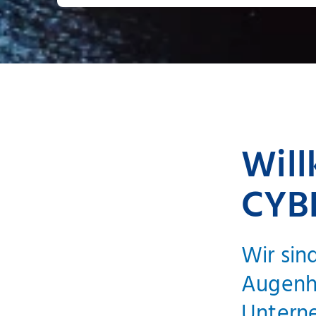
Wil
CYB
Wir sind
Augenhö
Untern