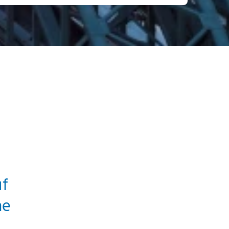
uf
he