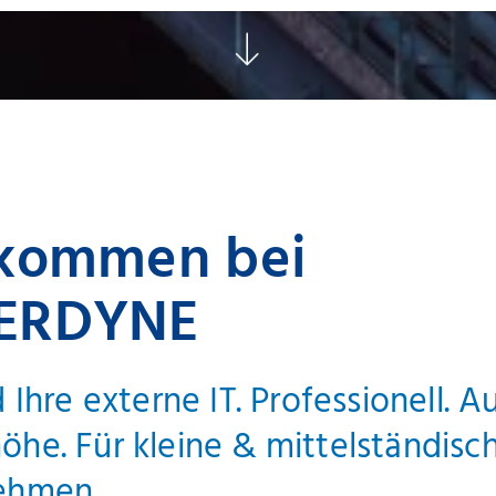
lkommen bei
ERDYNE
 Ihre externe IT. Professionell. A
he. Für kleine & mittelständisc
ehmen.