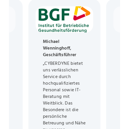
Michael
Dan
der
Wenninghoff,
Ges
Geschäftsführer
"Wi
„CYBERDYNE bietet
Zus
 mit
uns verlässlichen
der
Team
Service durch
Gmb
IT
hochqualifiziertes
den
Personal sowie IT-
Kon
Beratung mit
verl
Weitblick. Das
Unt
Besondere ist die
Indi
persönliche
Lös
h
Betreuung und Nähe
stet