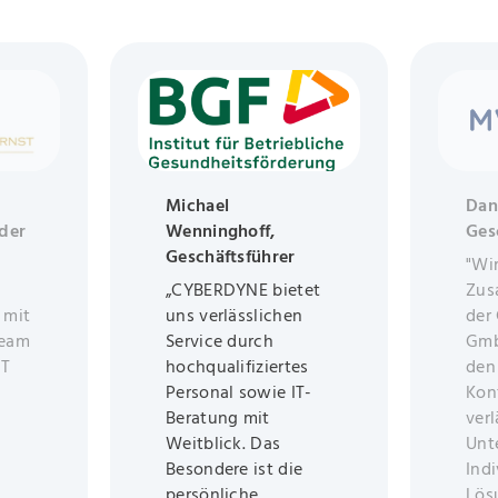
Michael
Dan
der
Wenninghoff,
Ges
Geschäftsführer
"Wi
„CYBERDYNE bietet
Zus
 mit
uns verlässlichen
der
Team
Service durch
Gmb
IT
hochqualifiziertes
den
Personal sowie IT-
Kon
Beratung mit
verl
Weitblick. Das
Unt
Besondere ist die
Indi
persönliche
Lös