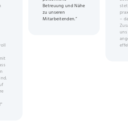
h
Betreuung und Nähe
stet
zu unseren
pra
Mitarbeitenden.“
– d
Zus
uns
ang
oll
effe
mit
ass
in
ind.
uf
re
!"