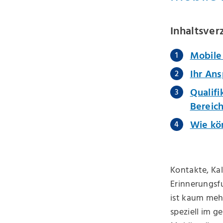
Inhaltsver
Mobile
Ihr An
Qualifi
Bereic
Wie kö
Kontakte, Ka
Erinnerungsf
ist kaum meh
speziell im g