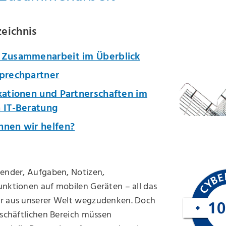
zeichnis
 Zusammenarbeit im Überblick
sprechpartner
kationen und Partnerschaften im
h IT-Beratung
nnen wir helfen?
lender, Aufgaben, Notizen,
unktionen auf mobilen Geräten – all das
r aus unserer Welt wegzudenken. Doch
eschäftlichen Bereich müssen