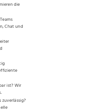
mieren die
e Teams
n, Chat und
eiter
nd
tig
ffiziente
ar ist? Wir
.
 zuverlässig?
elle