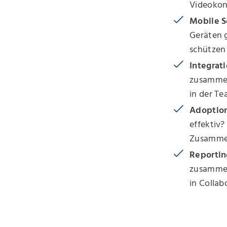
Videokon
Mobile S
Geräten g
schützen 
Integrat
zusammen
in der Te
Adoptio
effektiv
Zusammen
Reportin
zusammen
in Collab