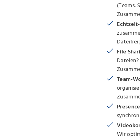
(Teams, S
Zusammen
Echtzeit
zusammen
Dateifrei
File Sha
Dateien? 
Zusamme
Team-Wo
organisie
Zusammen
Presence
synchroni
Videoko
Wir optim