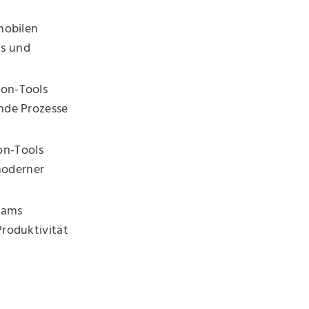
mobilen
ls und
ion-Tools
nde Prozesse
on-Tools
moderner
Teams
roduktivität